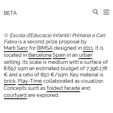
BETA
☉
Escola d’Educació Infantil i Primària a Can
Fabra
is a second prize proposal by
Marti Sanz
for
BIMSA
designed in
2011
. It is
located in
Barcelona
Spain
in an
urban
setting. Its scale is medium with a surface of
8.697 sqm an estimated budget of 7.396.178
€ and a ratio of 850 €/sqm. Key material is
brick
.
Play-Time
collaborated as visualizer.
Concepts such as
folded facade
and
courtyard
are explored.