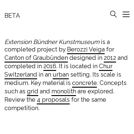
BETA
Extension Bündner Kunstmuseum
is a
completed project by
Berozzi Veiga
for
Canton of Graubünden
designed in
2012
and
completed in
2016
. It is located in
Chur
Switzerland
in an
urban
setting. Its scale is
medium. Key material is
concrete
. Concepts
such as
grid
and
monolith
are explored.
Review the
4 proposals
for the same
competition.