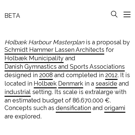
BETA
Holbæk Harbour Masterplan
is a proposal by
Schmidt Hammer Lassen Architects
for
Holbæk Municipality
and
Danish Gymnastics and Sports Associations
designed in
2008
and completed in
2012
. It is
located in
Holbæk
Denmark
in a
seaside
and
industrial
setting. Its scale is extralarge with
an estimated budget of 86.670.000 €.
Concepts such as
densification
and
origami
are explored.