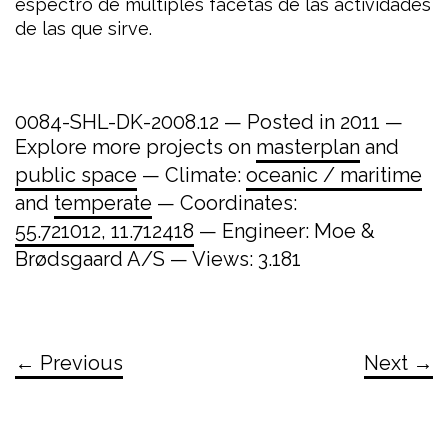
espectro de múltiples facetas de las actividades
de las que sirve.
0084-SHL-DK-2008.12 — Posted in 2011 —
Explore more projects on
masterplan
and
public space
— Climate:
oceanic / maritime
and
temperate
— Coordinates:
55.721012, 11.712418
— Engineer: Moe &
Brødsgaard A/S — Views: 3.181
← Previous
Next →