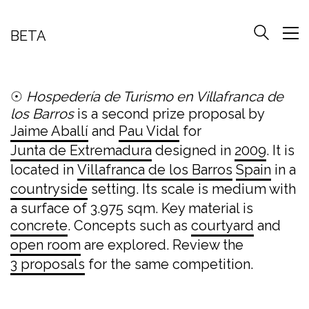
BETA
☉
Hospedería de Turismo en Villafranca de
los Barros
is a second prize proposal by
Jaime Aballí
and
Pau Vidal
for
Junta de Extremadura
designed in
2009
. It is
located in
Villafranca de los Barros
Spain
in a
countryside
setting. Its scale is medium with
a surface of 3.975 sqm. Key material is
concrete
. Concepts such as
courtyard
and
open room
are explored. Review the
3 proposals
for the same competition.