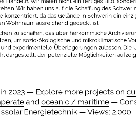
es Handeln. Wir malen nicht ein fertiges Bild, sond
eiten. Wir haben uns auf die Schaffung des Schwer
 konzentriert, da das Gelände in Schwerin ein einzig
 an Wohnraum ausreichend gedeckt ist.
eichen zu schaffen, das über herkömmliche Archivier
en, um sozio-ökologische und mikroklimatische Vorte
en und experimentelle Überlagerungen zulassen. Die
ahl dargestellt, der potenzielle Möglichkeiten aufze
n 2023 — Explore more projects on
cu
perate
and
oceanic / maritime
— Consu
ssolar Energietechnik — Views: 2.000