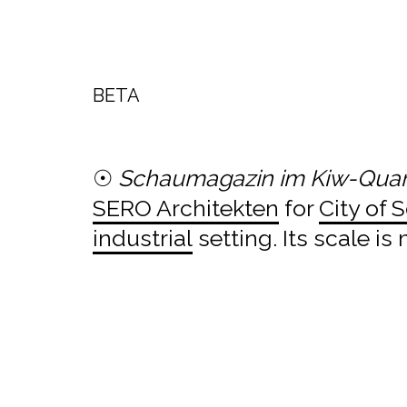
BETA
☉
Schaumagazin im Kiw-Quar
SERO Architekten
for
City of 
industrial
setting. Its scale i