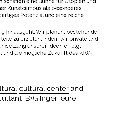
ern schaffen eine Bühne für Utopien und
iner Kunstcampus als besonderes
artiges Potenzial und eine reiche
ung hinausgeht. Wir planen, bestehende
ile zu erzielen, indem wir private und
 Umsetzung unserer Ideen erfolgt
igt und die mögliche Zukunft des KIW-
ltural
cultural center
and
ltant: B+G Ingenieure