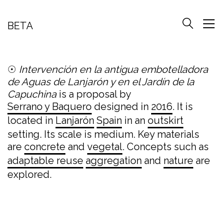
BETA
☉
Intervención en la antigua embotelladora
de Aguas de Lanjarón y en el Jardín de la
Capuchina
is a proposal by
Serrano y Baquero
designed in
2016
. It is
located in
Lanjarón
Spain
in an
outskirt
setting. Its scale is medium. Key materials
are
concrete
and
vegetal
. Concepts such as
adaptable reuse
aggregation
and
nature
are
explored.