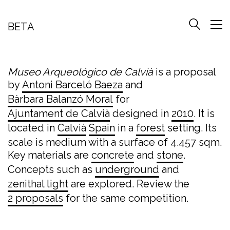
BETA
Museo Arqueológico de Calvià
is a proposal
by
Antoni Barceló Baeza
and
Bàrbara Balanzó Moral
for
Ajuntament de Calvià
designed in
2010
. It is
located in
Calvià
Spain
in a
forest
setting. Its
scale is medium with a surface of 4.457 sqm.
Key materials are
concrete
and
stone
.
Concepts such as
underground
and
zenithal light
are explored. Review the
2 proposals
for the same competition.